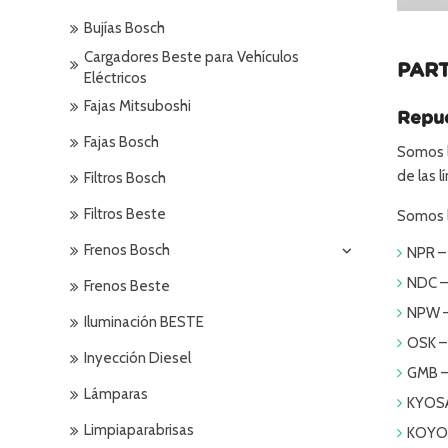
Bujías Bosch
Cargadores Beste para Vehículos
PART
Eléctricos
Fajas Mitsuboshi
Repue
Fajas Bosch
Somos l
de las 
Filtros Bosch
Filtros Beste
Somos l
Frenos Bosch
NPR – 
NDC –
Frenos Beste
NPW –
Iluminación BESTE
OSK –
Inyección Diesel
GMB –
Lámparas
KYOSA
Limpiaparabrisas
KOYO –