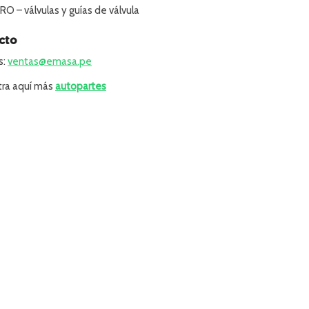
 – válvulas y guías de válvula
cto
s:
ventas@emasa.pe
ra aquí más
autopartes