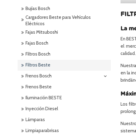
Bujías Bosch
FILT
Cargadores Beste para Vehículos
Eléctricos
La me
Fajas Mitsuboshi
En BEST
Fajas Bosch
el mer
calidad.
Filtros Bosch
Filtros Beste
Nuestra
en la i
Frenos Bosch
brindán
Frenos Beste
Máxim
Iluminación BESTE
Los fil
Inyección Diesel
prolong
Lámparas
Nuestro
Limpiaparabrisas
sistema