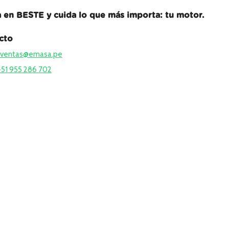
a en BESTE y cuida lo que más importa: tu motor.
cto
ventas@emasa.pe
+51 955 286 702