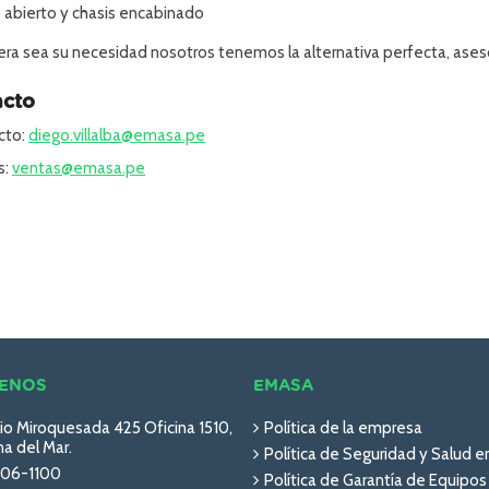
 abierto y chasis encabinado
era sea su necesidad nosotros tenemos la alternativa perfecta, asesor
acto
cto:
diego.villalba@emasa.pe
s:
ventas@emasa.pe
ENOS
EMASA
io Miroquesada 425 Oficina 1510,
Política de la empresa
a del Mar.
Política de Seguridad y Salud e
06-1100
Política de Garantía de Equipos