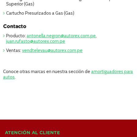
Superior (Gas)
Cartucho Presurizados a Gas (Gas)
Contacto
Producto:
antonella.negron@autorex.com.pe
,
juan.rufasto@autorex.com.pe
Ventas:
vendtelevau@autorex.com.pe
Conoce otras marcas en nuestra sección de
amortiguadores para
autos
.
ATENCIÓN AL CLIENTE